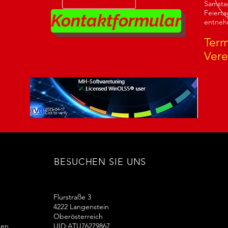
Samsta
Feierta
Kontaktformular
entneh
Term
Vere
Heading 6
BESUCHEN SIE UNS
Flurstraße 3
4222 Langenstein
Oberösterreich
gen
UID:ATU76279867