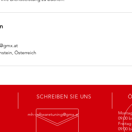
n
g@gmx.at
nstein, Österreich
SCHREIBEN SIE UNS
Ö
Montag
mh-softwaretuning@gmx.at
09:00 b
Freita
09:00 b