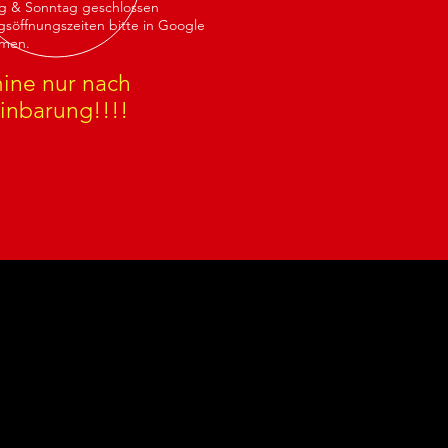
g & Sonntag geschlossen
gsöffnungszeiten bitte in Google
men.
ine nur nach
inbarung!!!!