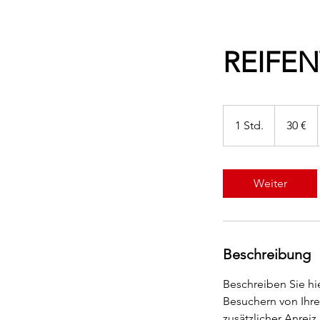
REIFE
30
Euro
1 Std.
1
30 €
S
t
d
Weiter
Beschreibung
Beschreiben Sie hie
Besuchern von Ihre
zusätzlicher Anreiz