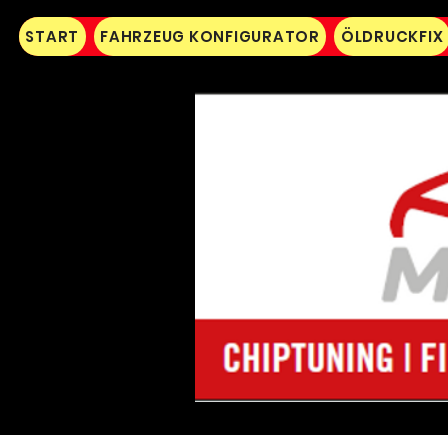
START
FAHRZEUG KONFIGURATOR
ÖLDRUCKFIX