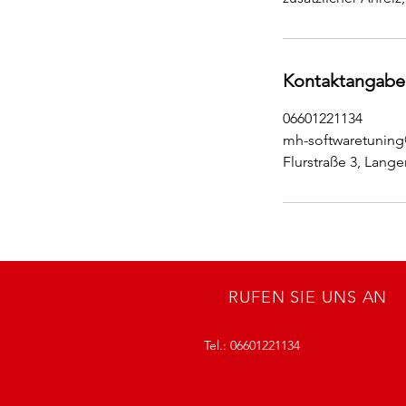
Kontaktangabe
06601221134
mh-softwaretunin
Flurstraße 3, Lange
RUFEN SIE UNS AN
Tel.: 06601221134